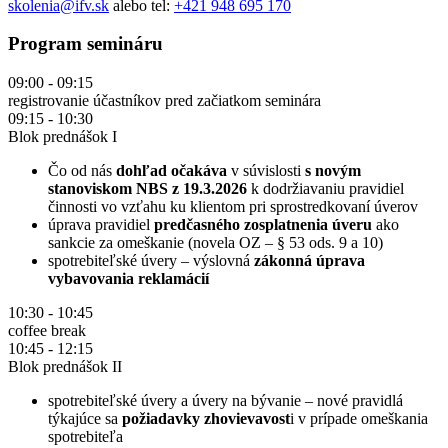
skolenia@ifv.sk
alebo tel:
+421 948 695 170
Program semináru
09:00 - 09:15
registrovanie účastníkov pred začiatkom seminára
09:15 - 10:30
Blok prednášok I
Čo od nás
dohľad očakáva
v súvislosti
s novým
stanoviskom NBS z 19.3.2026
k dodržiavaniu pravidiel
činnosti vo vzťahu ku klientom pri sprostredkovaní úverov
úprava pravidiel
predčasného zosplatnenia úveru
ako
sankcie za omeškanie (novela OZ – § 53 ods. 9 a 10)
spotrebiteľské úvery – výslovná
zákonná úprava
vybavovania reklamácií
10:30 - 10:45
coffee break
10:45 - 12:15
Blok prednášok II
spotrebiteľské úvery a úvery na bývanie – nové pravidlá
týkajúce sa
požiadavky zhovievavost
i v prípade omeškania
spotrebiteľa